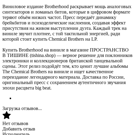
Виниловое издание Brotherhood раскрывает мощь аналоговых
синтезаторов и ломаных битов, которые в цифровом формате
теряют объём низких частот. Пресс передаёт динамику
брейкбитов и психоделические наслоения, создавая эффект
присутствия на живом выступлении дуэта. Каждый трек на
виниле звучит плотнее, с той тактильной энергией, ради
которой стоит купить Chemical Brothers на LP.
Купить Brotherhood на виниле в магазине ПРОСТРАНСТВО
В ТИШИНЕ (tishina.shop) — верное решение для поклонников
электроники и коллекционеров британской танцевальной
сцены. Этот релиз подойдёт тем, кто ценит лучшие альбомы
The Chemical Brothers на виниле и ищет качественное
переиздание легендарного материала. Доставка по России,
оригинальный пресс с сохранением аутентичного звучания
эпохи расцвета big beat.
Загрузка отзывов...
Нет отзывов
Добавить отзыв
Исполнитель