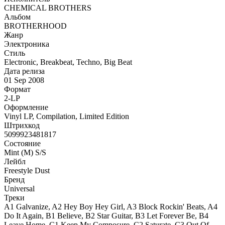
CHEMICAL BROTHERS
Альбом
BROTHERHOOD
Жанр
Электроника
Стиль
Electronic, Breakbeat, Techno, Big Beat
Дата релиза
01 Sep 2008
Формат
2-LP
Оформление
Vinyl LP, Compilation, Limited Edition
Штрихкод
5099923481817
Состояние
Mint (M) S/S
Лейбл
Freestyle Dust
Бренд
Universal
Треки
A1 Galvanize, A2 Hey Boy Hey Girl, A3 Block Rockin' Beats, A4
Do It Again, B1 Believe, B2 Star Guitar, B3 Let Forever Be, B4
Leave Home, C1 Keep My Composure, C2 Saturate, C3 Out Of