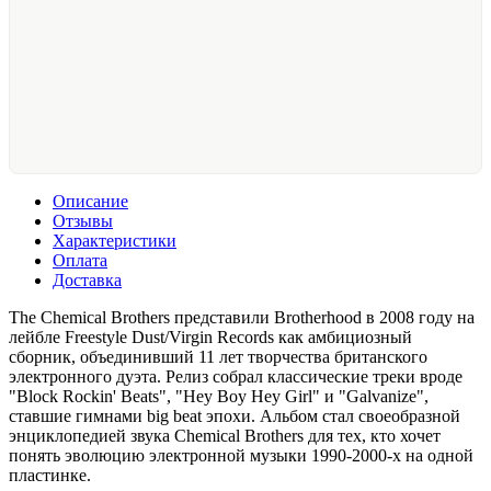
Описание
Отзывы
Характеристики
Оплата
Доставка
The Chemical Brothers представили Brotherhood в 2008 году на
лейбле Freestyle Dust/Virgin Records как амбициозный
сборник, объединивший 11 лет творчества британского
электронного дуэта. Релиз собрал классические треки вроде
"Block Rockin' Beats", "Hey Boy Hey Girl" и "Galvanize",
ставшие гимнами big beat эпохи. Альбом стал своеобразной
энциклопедией звука Chemical Brothers для тех, кто хочет
понять эволюцию электронной музыки 1990-2000-х на одной
пластинке.