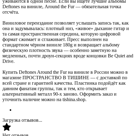
уживаются в одной песне. Если вы ищете лучшие альбомы
Deftones на виниле, Around the Fur — обязательная точка
отсчёта.
Виниловое переиздание позволяет услышать запись так, как
она и задумывалась: плотный низ, «живое» дыхание гитар и
та самая пространственная середина, которую цифровой
формат сжимает и сглаживает. Пресс выполнен на
стандартном чёрном виниле 180g и возвращает альбому
физическую плотность звука — особенно заметную на
медленных, почти дроун-секциях вроде концовки Be Quiet and
Drive.
Купить Deftones Around the Fur на виниле в России можно в
магазине ПРОСТРАНСТВО В ТИШИНЕ — с доставкой по
всей стране и гарантией качества. Пластинка подойдёт как
давним фанатам группы, так и тем, кто открывает
альтернативный металл 90-х заново. Оформить заказ и
уточнить наличие можно на tishina.shop.
Загрузка отзывов...
Нет отзывов