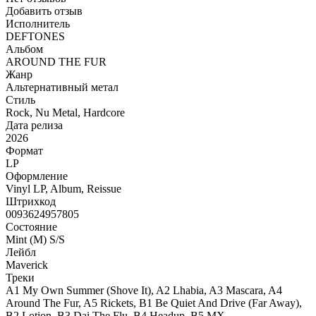
Добавить отзыв
Исполнитель
DEFTONES
Альбом
AROUND THE FUR
Жанр
Альтернативный метал
Стиль
Rock, Nu Metal, Hardcore
Дата релиза
2026
Формат
LP
Оформление
Vinyl LP, Album, Reissue
Штрихкод
0093624957805
Состояние
Mint (M) S/S
Лейбл
Maverick
Треки
A1 My Own Summer (Shove It), A2 Lhabia, A3 Mascara, A4
Around The Fur, A5 Rickets, B1 Be Quiet And Drive (Far Away),
B2 Lotion, B3 Dai The Flu, B4 Headup, B5 MX