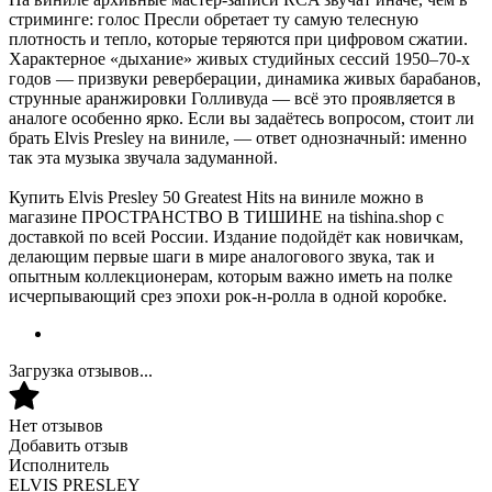
стриминге: голос Пресли обретает ту самую телесную
плотность и тепло, которые теряются при цифровом сжатии.
Характерное «дыхание» живых студийных сессий 1950–70-х
годов — призвуки реверберации, динамика живых барабанов,
струнные аранжировки Голливуда — всё это проявляется в
аналоге особенно ярко. Если вы задаётесь вопросом, стоит ли
брать Elvis Presley на виниле, — ответ однозначный: именно
так эта музыка звучала задуманной.
Купить Elvis Presley 50 Greatest Hits на виниле можно в
магазине ПРОСТРАНСТВО В ТИШИНЕ на tishina.shop с
доставкой по всей России. Издание подойдёт как новичкам,
делающим первые шаги в мире аналогового звука, так и
опытным коллекционерам, которым важно иметь на полке
исчерпывающий срез эпохи рок-н-ролла в одной коробке.
Загрузка отзывов...
Нет отзывов
Добавить отзыв
Исполнитель
ELVIS PRESLEY