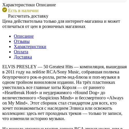
Характеристики
Описание
Есть в наличии
Рассчитать доставку
Цена действительна только для интернет-магазина и может
отличаться от цен в розничных магазинах
Описание
Отзывы
Характеристики
Оплата
Доставка
ELVIS PRESLEY — 50 Greatest Hits — компиляция, вышедшая
в 2011 году на лейбле RCA/Sony Music, собравшая полвека
безупречного рок-н-ролла, ритм-энд-блюза и поп-музыки в
одном тройном виниловом издании. На трёх пластинках
уместились все главные хиты Короля — от раннего
«Heartbreak Hotel» и неудержимого «Hound Dog» до
величественного «Suspicious Minds» и бессмертного «Always
on My Mind». Этот сборник стал стандартом для всех, кто
хочет познакомиться с наследием Элвиса или освежить
коллекцию: здесь нет проходных треков — только те записи,
что изменили историю музыки.
На виниле архивные мастер-записи RCA звучат иначе, чем в